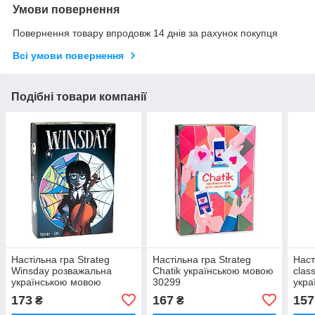
Умови повернення
Повернення товару впродовж 14 днів за рахунок покупця
Всі умови повернення
Подібні товари компанії
Настільна гра Strateg
Настільна гра Strateg
Наст
Winsday розважальна
Chatik українською мовою
clas
українською мовою
30299
укра
(30982)
(304
173
167
157
₴
₴