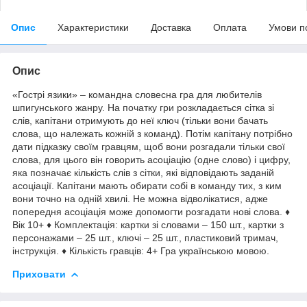
Опис
Характеристики
Доставка
Оплата
Умови п
Опис
«Гострі язики» – командна словесна гра для любителів
шпигунського жанру. На початку гри розкладається сітка зі
слів, капітани отримують до неї ключ (тільки вони бачать
слова, що належать кожній з команд). Потім капітану потрібно
дати підказку своїм гравцям, щоб вони розгадали тільки свої
слова, для цього він говорить асоціацію (одне слово) і цифру,
яка позначає кількість слів з сітки, які відповідають заданій
асоціації. Капітани мають обирати собі в команду тих, з ким
вони точно на одній хвилі. Не можна відволікатися, адже
попередня асоціація може допомогти розгадати нові слова. ♦
Вік 10+ ♦ Комплектація: картки зі словами – 150 шт., картки з
персонажами – 25 шт., ключі – 25 шт., пластиковий тримач,
інструкція. ♦ Кількість гравців: 4+ Гра українською мовою.
Приховати