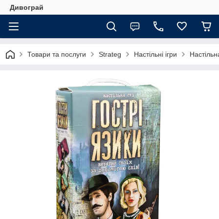
Дивограй
Товари та послуги
Strateg
Настільні ігри
Настільн