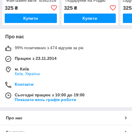
"Фантазійні квіти" BS52516
"Подарунки на Різдво"
саду
BS53839
325
325
325
₴
₴
Купити
Купити
Про нас
99% позитивних з 474 відгуків за рік
Працює з 23.11.2014
м. Київ
Київ, Україна
Контакти
Сьогодні працює з 10:00 до 19:00
Показати весь графік роботи
Про нас