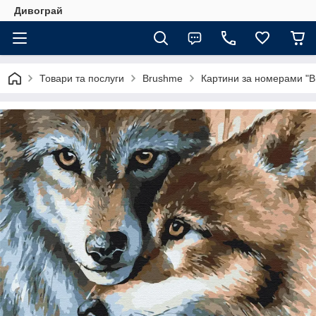
Дивограй
Товари та послуги
Brushme
Картини за номерами "