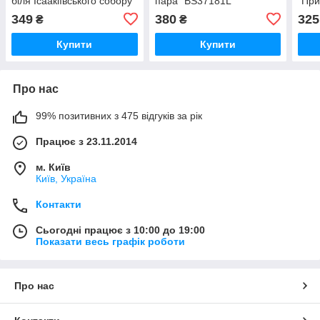
біля Ісаакіївського собору
пара" BS37181L
"При
з лаком розміром 40х50
BS3
349
380
325
₴
₴
см (GS1241)
Купити
Купити
Про нас
99% позитивних з 475 відгуків за рік
Працює з 23.11.2014
м. Київ
Київ, Україна
Контакти
Сьогодні працює з 10:00 до 19:00
Показати весь графік роботи
Про нас