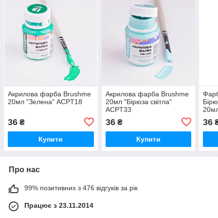
Акрилова фарба Brushme
Акрилова фарба Brushme
Фарб
20мл "Зелена" ACPT18
20мл "Бірюза світла"
Бірю
ACPT33
20м
36
36
36
₴
₴
Купити
Купити
Про нас
99% позитивних з 476 відгуків за рік
Працює з 23.11.2014