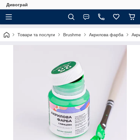
Дивограй
Товари та послуги
Brushme
Акрилова фарба
Акр