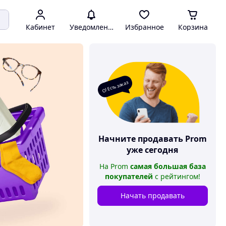
Кабинет
Уведомления
Избранное
Корзина
О! Есть заказ
Начните продавать
Prom
уже сегодня
На
Prom
самая большая база
покупателей
с рейтингом
!
Начать продавать