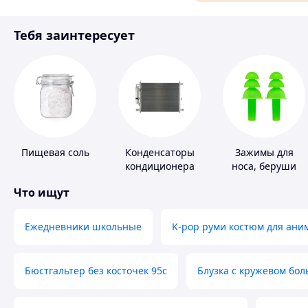
Материалы для ремонта
Тебя заинтересует
Спорт и отдых
Пищевая соль
Конденсаторы
Зажимы для
кондиционера
носа, беруши
для плавания
Что ищут
Ежедневники школьные
K-pop руми костюм для ани
Бюстгальтер без косточек 95с
Блузка с кружевом бо