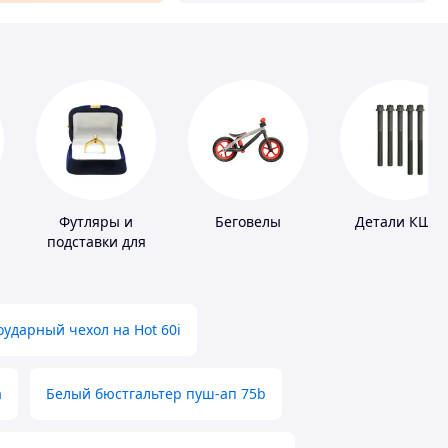
Футляры и
Беговелы
Детали КШМ
подставки для
драгоценностей
ударный чехол на Hot 60i
а
Белый бюстгальтер пуш-ап 75b