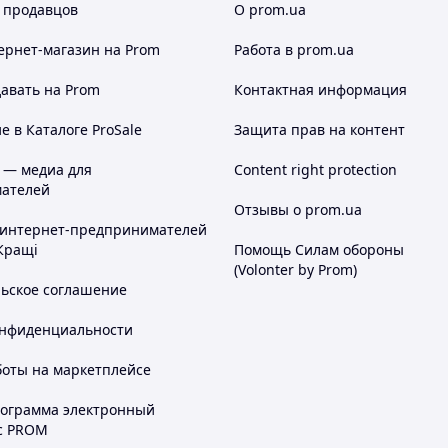
 продавцов
О prom.ua
ернет-магазин
на Prom
Работа в prom.ua
авать на Prom
Контактная информация
 в Каталоге ProSale
Защита прав на контент
 — медиа для
Content right protection
ателей
Отзывы о prom.ua
 интернет-предпринимателей
Кращі
Помощь Силам обороны
(Volonter by Prom)
льское соглашение
онфиденциальности
боты на маркетплейсе
рограмма электронный
с PROM