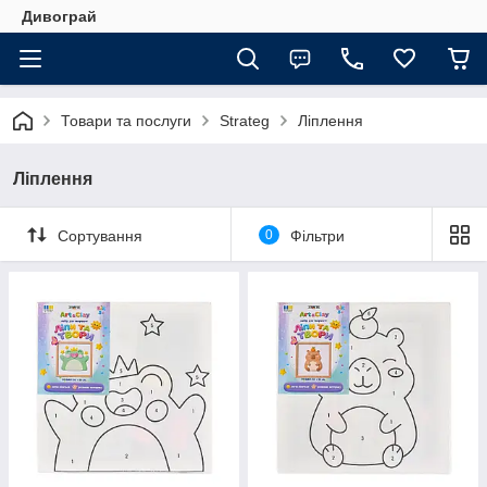
Дивограй
Товари та послуги
Strateg
Ліплення
Ліплення
Сортування
0
Фільтри