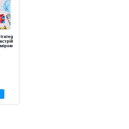
trateg
астрій
зміром