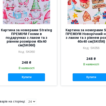
Картина за номерами Strateg
Картина за номерами S
ПРЕМІУМ Гноми в
ПРЕМІУМ Новорічний н
подарунках з лаком та з
з лаком та з рівнем ро
рівнем розміром 40х40
40х40 см(SK056)
см(SK060)
SK056
SK060
248 ₴
248 ₴
В наявності
В наявності
Купити
Купити