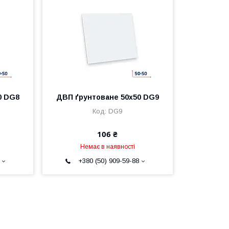
0 DG8
ДВП ґрунтоване 50х50 DG9
DG9
106 ₴
Немає в наявності
+380 (50) 909-59-88