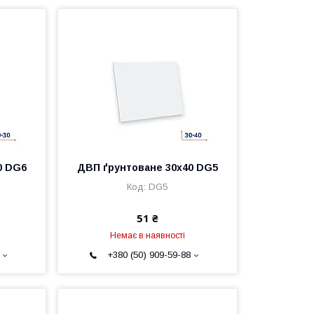
0 DG6
ДВП ґрунтоване 30х40 DG5
DG5
51 ₴
Немає в наявності
+380 (50) 909-59-88