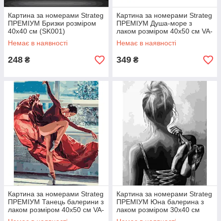
Картина за номерами Strateg
Картина за номерами Strateg
ПРЕМІУМ Бризки розміром
ПРЕМІУМ Душа-море з
40х40 см (SK001)
лаком розміром 40х50 см VA-
3661
Немає в наявності
Немає в наявності
248
349
₴
₴
Картина за номерами Strateg
Картина за номерами Strateg
ПРЕМІУМ Танець балерини з
ПРЕМІУМ Юна балерина з
лаком розміром 40х50 см VA-
лаком розміром 30х40 см
1472
(SS-6516)