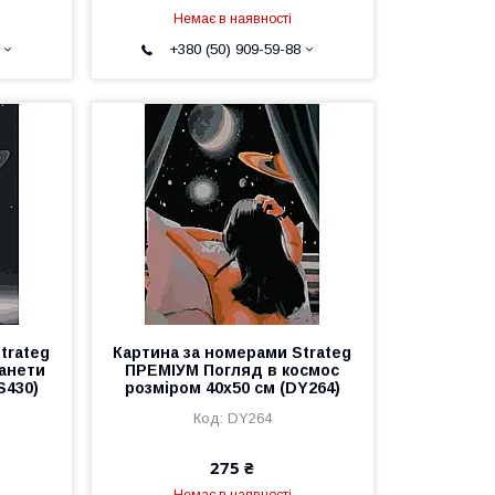
Немає в наявності
+380 (50) 909-59-88
trateg
Картина за номерами Strateg
анети
ПРЕМІУМ Погляд в космос
S430)
розміром 40х50 см (DY264)
DY264
275 ₴
Немає в наявності