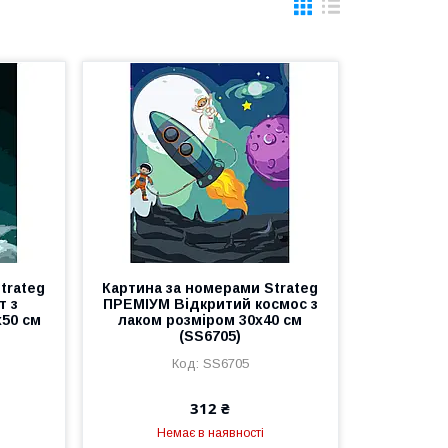
trateg
Картина за номерами Strateg
т з
ПРЕМІУМ Відкритий космос з
х50 см
лаком розміром 30х40 см
(SS6705)
SS6705
312 ₴
Немає в наявності