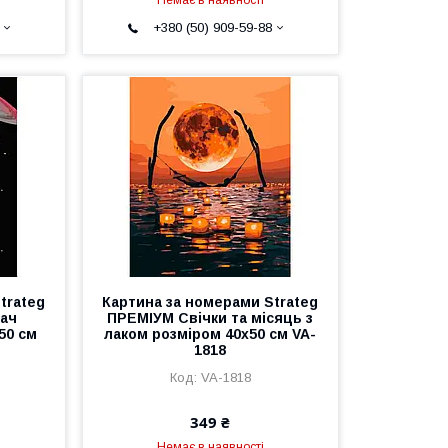
+380 (50) 909-59-88
trateg
Картина за номерами Strateg
ач
ПРЕМІУМ Свічки та місяць з
50 см
лаком розміром 40х50 см VA-
1818
VA-1818
349 ₴
Немає в наявності