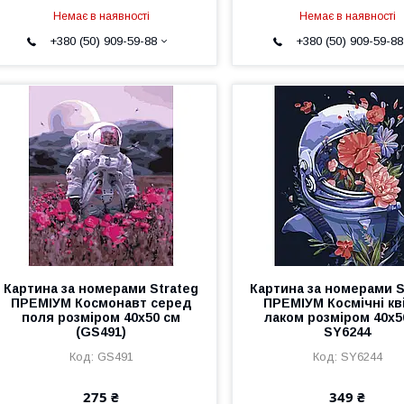
Немає в наявності
Немає в наявності
+380 (50) 909-59-88
+380 (50) 909-59-88
Картина за номерами Strateg
Картина за номерами S
ПРЕМІУМ Космонавт серед
ПРЕМІУМ Космічні кві
поля розміром 40х50 см
лаком розміром 40х5
(GS491)
SY6244
GS491
SY6244
275 ₴
349 ₴