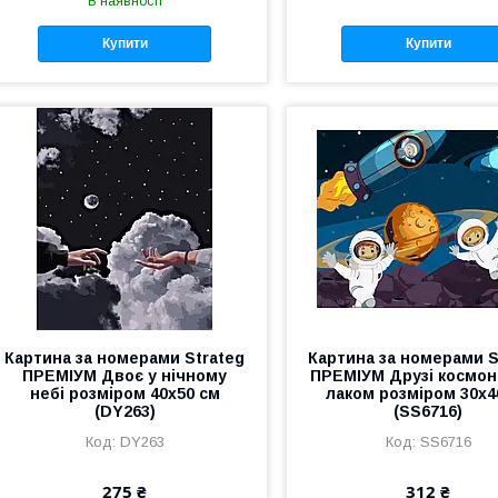
В наявності
Купити
Купити
Картина за номерами Strateg
Картина за номерами S
ПРЕМІУМ Двоє у нічному
ПРЕМІУМ Друзі космон
небі розміром 40х50 см
лаком розміром 30х4
(DY263)
(SS6716)
DY263
SS6716
275 ₴
312 ₴