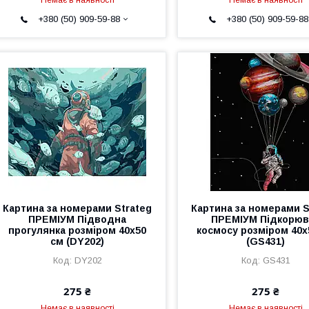
+380 (50) 909-59-88
+380 (50) 909-59-88
Картина за номерами Strateg
Картина за номерами S
ПРЕМІУМ Підводна
ПРЕМІУМ Підкорюв
прогулянка розміром 40х50
космосу розміром 40х
см (DY202)
(GS431)
DY202
GS431
275 ₴
275 ₴
Немає в наявності
Немає в наявності