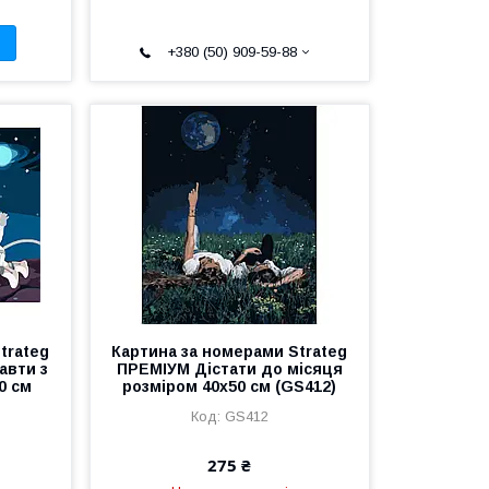
+380 (50) 909-59-88
trateg
Картина за номерами Strateg
авти з
ПРЕМІУМ Дістати до місяця
0 см
розміром 40х50 см (GS412)
GS412
275 ₴