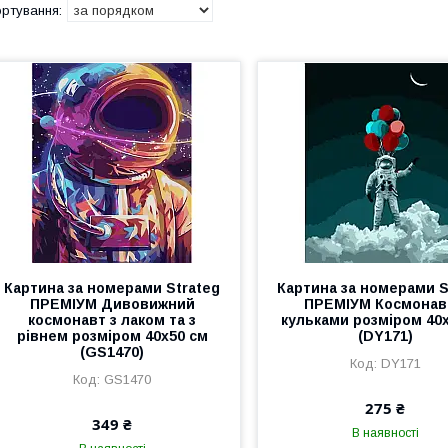
Картина за номерами Strateg
Картина за номерами S
ПРЕМІУМ Дивовижний
ПРЕМІУМ Космонав
космонавт з лаком та з
кульками розміром 40
рівнем розміром 40х50 см
(DY171)
(GS1470)
DY171
GS1470
275 ₴
349 ₴
В наявності