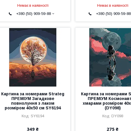
Немає в наявності
Немає в наявності
+380 (50) 909-59-88
+380 (50) 909-59-88
Картина за номерами Strateg
Картина за номерами S
ПРЕМІУМ Загадкове
ПРЕМІУМ Космонавт
повнолуння з лаком
хмарами розміром 40х
розміром 40х50 см SY6194
(DY098)
SY6194
DY098
349 ₴
275 ₴