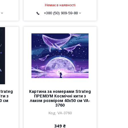
Немає в наявності
+380 (50) 909-59-88
trateg
Картина за номерами Strateg
ти з
ПРЕМІУМ Космічні кити з
0 см
лаком розміром 40х50 см VA-
3760
VA-3760
349 ₴