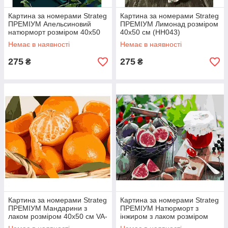
Картина за номерами Strateg
Картина за номерами Strateg
ПРЕМІУМ Апельсиновий
ПРЕМІУМ Лимонад розміром
натюрморт розміром 40х50
40х50 см (HH043)
см (GS546)
Немає в наявності
Немає в наявності
275
275
₴
₴
Картина за номерами Strateg
Картина за номерами Strateg
ПРЕМІУМ Мандарини з
ПРЕМІУМ Натюрморт з
лаком розміром 40х50 см VA-
інжиром з лаком розміром
0536
40х50 см (GS1193)