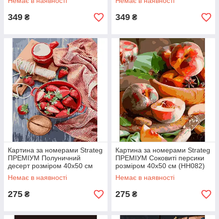
Немає в наявності
Немає в наявності
349
349
₴
₴
Картина за номерами Strateg
Картина за номерами Strateg
ПРЕМІУМ Полуничний
ПРЕМІУМ Соковиті персики
десерт розміром 40х50 см
розміром 40х50 см (HH082)
(HH020)
Немає в наявності
Немає в наявності
275
275
₴
₴