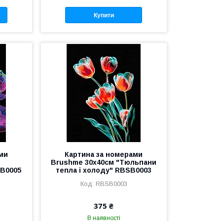
Купити
ми
Картина за номерами
м
Brushme 30x40см "Тюльпани
SB0005
тепла і холоду" RBSB0003
RBSB0003
375 ₴
В наявності