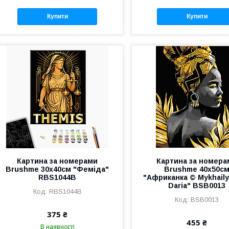
Купити
Купити
Картина за номерами
Картина за номера
Brushme 30x40см "Феміда"
Brushme 40x50с
RBS1044B
"Африканка © Mykhail
Daria" BSB0013
RBS1044B
BSB0013
375 ₴
455 ₴
В наявності