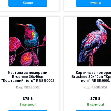
Купити
Купити
Картина за номерами
Картина за номера
Brushme 30x40см
Brushme 30x40см "Кр
"Коштовний гість" RBSB0002
ночі" RBSB0001
RBSB0002
RBSB0001
375 ₴
375 ₴
В наявності
В наявності