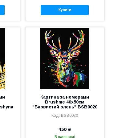
Купити
ми
Картина за номерами
м
Brushme 40x50см
yshyna
"Барвистий олень" BSB0020
BSB0020
450 ₴
В наявності