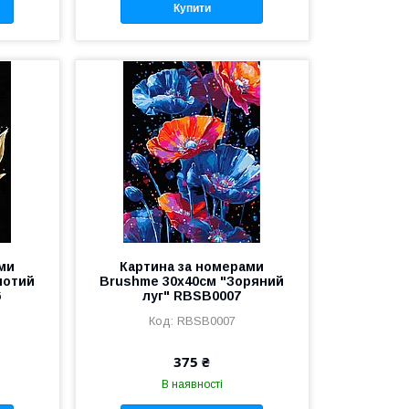
Купити
ми
Картина за номерами
лотий
Brushme 30x40см "Зоряний
6
луг" RBSB0007
RBSB0007
375 ₴
В наявності