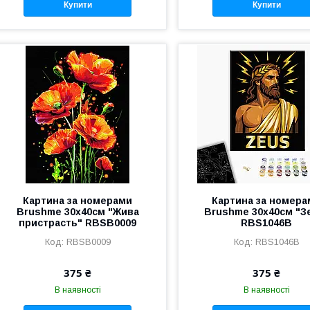
Купити
Купити
Картина за номерами
Картина за номера
Brushme 30x40см "Жива
Brushme 30x40см "З
пристрасть" RBSB0009
RBS1046B
RBSB0009
RBS1046B
375 ₴
375 ₴
В наявності
В наявності