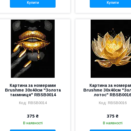
Купити
Купити
Картина за номерами
Картина за номера
Brushme 30x40см "Золота
Brushme 30x40см "Зо
таємниця" RBSB0014
лотос" RBSB001
RBSB0014
RBSB0016
375 ₴
375 ₴
В наявності
В наявності