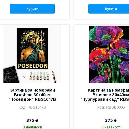
Купити
Купити
Картина за номерами
Картина за номера
Brushme 30x40см
Brushme 30x40с
"Посейдон" RBS1047B
"Пурпуровий сад" RB
RBS1047B
RBSB0005
375 ₴
375 ₴
В наявності
В наявності