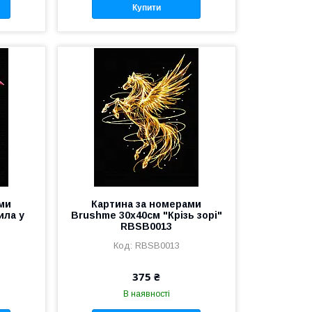
Купити
ми
Картина за номерами
ила у
Brushme 30x40см "Крізь зорі"
RBSB0013
RBSB0013
375 ₴
В наявності