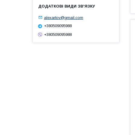
alexartov@gmail.com
+380509095988
+380509095988