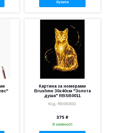
Купити
ми
Картина за номерами
евс"
Brushme 30x40см "Золота
душа" RBSB0011
RBSB0011
375 ₴
В наявності