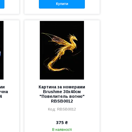
Купити
ми
Картина за номерами
ічна
Brushme 30x40см
4
"Повелитель вогню"
RBSB0012
RBSB0012
375 ₴
В наявності