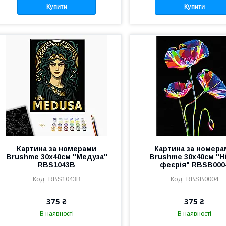
Купити
Купити
Картина за номерами
Картина за номера
Brushme 30x40см "Медуза"
Brushme 30x40см "Н
RBS1043B
феєрія" RBSB000
RBS1043B
RBSB0004
375 ₴
375 ₴
В наявності
В наявності