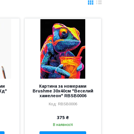
ми
Картина за номерами
їд"
Brushme 30x40см "Веселий
хамелеон" RBSB0006
RBSB0006
375 ₴
В наявності