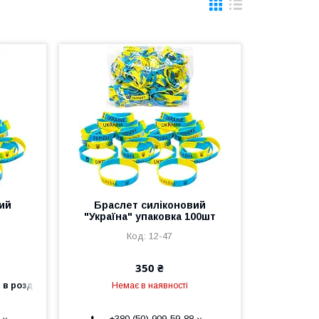
ий
Браслет силіконовий
"Україна" упаковка 100шт
12-47
350 ₴
 в роздріб
Немає в наявності
+380 (50) 909-59-88