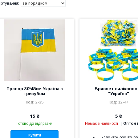
Прапор 30*45см Україна з
Браслет силіконов
тризубом
"Україна"
2-35
12-47
15 ₴
5 ₴
Готово до відправки
Немає в наявності
Оптом і
Купити
+380 (50) 909-59-88