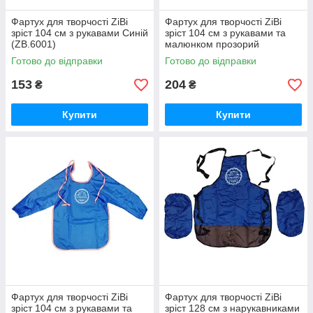
Фартух для творчості ZiBi
Фартух для творчості ZiBi
зріст 104 см з рукавами Синій
зріст 104 см з рукавами та
(ZB.6001)
малюнком прозорий
Червоний рукав (ZB.6003)
Готово до відправки
Готово до відправки
153
204
₴
₴
Купити
Купити
Фартух для творчості ZiBi
Фартух для творчості ZiBi
зріст 104 см з рукавами та
зріст 128 см з нарукавниками