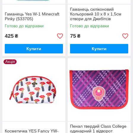
Гаманець силіконовий
Гаманець Yes W-1 Minecraft
Кольоровий 10 х 8 х 1,5см
Pinky (533705)
отвори для Джибітсів
Готово до відправки
Готово до відправки
425
75
₴
₴
Купити
Купити
Акція
Пенал твердий Class College
Косметичка YES Fancy YW-
одинарний 1 відворот