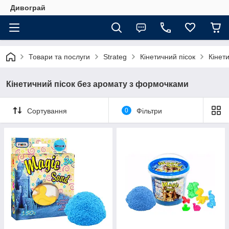
Дивограй
Товари та послуги
Strateg
Кінетичний пісок
Кінет
Кінетичний пісок без аромату з формочками
Сортування
0
Фільтри