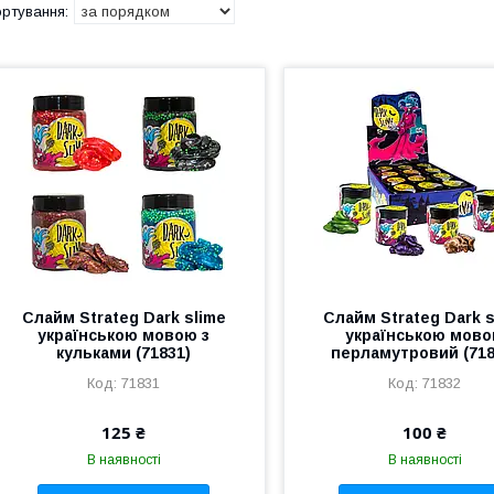
Слайм Strateg Dark slime
Слайм Strateg Dark s
українською мовою з
українською мов
кульками (71831)
перламутровий (718
71831
71832
125 ₴
100 ₴
В наявності
В наявності