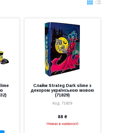
lime
Слайм Strateg Dark slime з
ою
декором українською мовою
32)
(71829)
71829
88 ₴
Немає в наявності