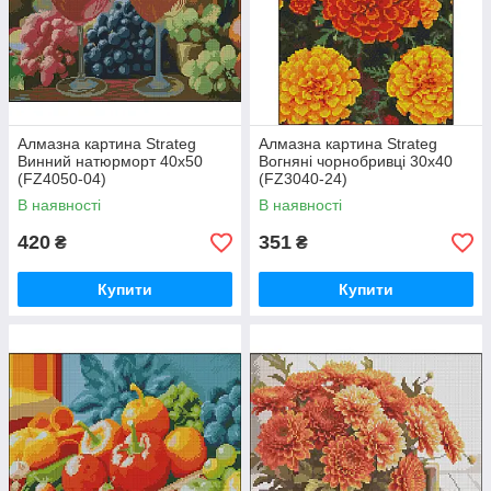
Алмазна картина Strateg
Алмазна картина Strateg
Винний натюрморт 40х50
Вогняні чорнобривці 30х40
(FZ4050-04)
(FZ3040-24)
В наявності
В наявності
420
351
₴
₴
Купити
Купити