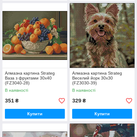
Алмазна картина Strateg
Алмазна картина Strateg
Ваза з фруктами 30х40
Веселий йорк 30х30
(FZ3040-28)
(FZ3030-39)
В наявності
В наявності
351
329
₴
₴
Купити
Купити