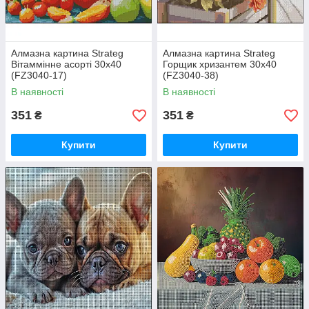
Алмазна картина Strateg
Алмазна картина Strateg
Вітаммінне асорті 30х40
Горщик хризантем 30х40
(FZ3040-17)
(FZ3040-38)
В наявності
В наявності
351
351
₴
₴
Купити
Купити