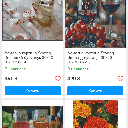
Алмазна картина Strateg
Алмазна картина Strateg
Весняний бурундук 30х40
Винна дегустація 30х30
(FZ3040-14)
(FZ3030-21)
В наявності
В наявності
351
329
₴
₴
Купити
Купити