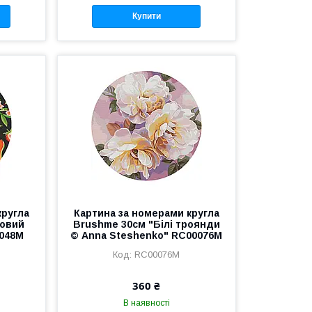
Купити
кругла
Картина за номерами кругла
товий
Brushme 30см "Білі троянди
0048M
© Anna Steshenko" RC00076M
RC00076M
360 ₴
В наявності