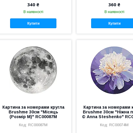
340 ₴
360 ₴
В наявності
В наявності
Купити
Купити
Картина за номерами кругла
Картина за номерами 
Brushme 30см "Місяць
Brushme 30см "Ніжна п
(Розмір M)" RC00087M
© Anna Steshenko" RC
RC00087M
RC00074M