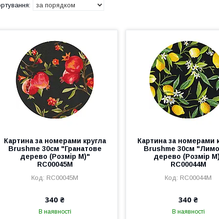
Картина за номерами кругла
Картина за номерами 
Brushme 30см "Гранатове
Brushme 30см "Лим
дерево (Розмір M)"
дерево (Розмір M
RC00045M
RC00044M
RC00045M
RC00044M
340 ₴
340 ₴
В наявності
В наявності