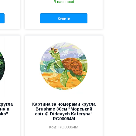
В наявності
Купити
кругла
Картина за номерами кругла
ня в
Brushme 30см "Морський
nko"
світ © Didevych Kateryna"
RC00064M
RC00064M