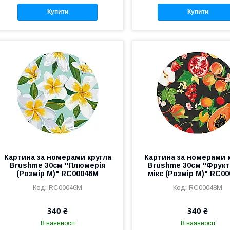
Купити
Купити
Картина за номерами кругла
Картина за номерами 
Brushme 30см "Плюмерія
Brushme 30см "Фрук
(Розмір M)" RC00046M
мікс (Розмір M)" RC0
RC00046M
RC00048M
340 ₴
340 ₴
В наявності
В наявності