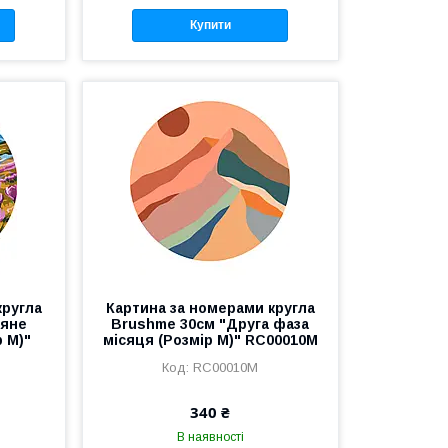
Купити
кругла
Картина за номерами кругла
няне
Brushme 30см "Друга фаза
 M)"
місяця (Розмір M)" RC00010M
RC00010M
340 ₴
В наявності