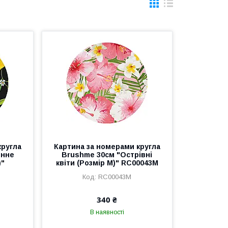
кругла
Картина за номерами кругла
онне
Brushme 30см "Острівні
)"
квіти (Розмір M)" RC00043M
RC00043M
340 ₴
В наявності