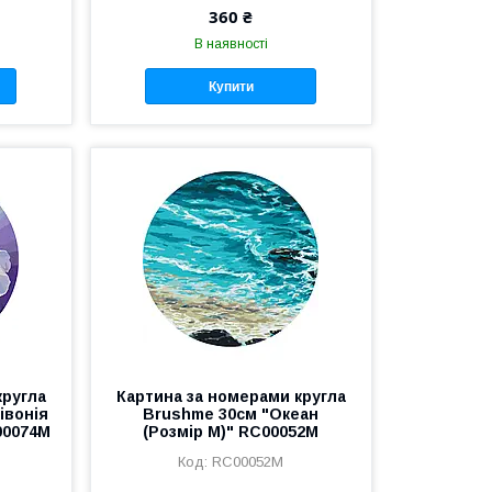
360 ₴
В наявності
Купити
кругла
Картина за номерами кругла
івонія
Brushme 30см "Океан
00074M
(Розмір M)" RC00052M
RC00052M