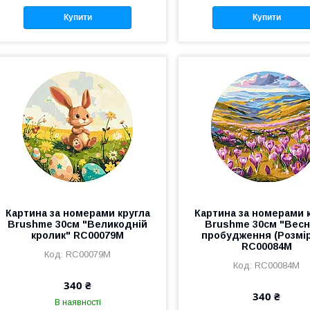
Купити
Купити
Картина за номерами кругла
Картина за номерами 
Brushme 30см "Великодній
Brushme 30см "Вес
кролик" RC00079M
пробудження (Розмір
RC00084M
RC00079M
RC00084M
340 ₴
340 ₴
В наявності