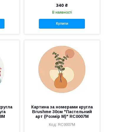
340 ₴
В наявності
Купити
кругла
Картина за номерами кругла
уга
Brushme 30см "Пастельний
58M
арт (Розмір M)" RC0007M
RC0007M