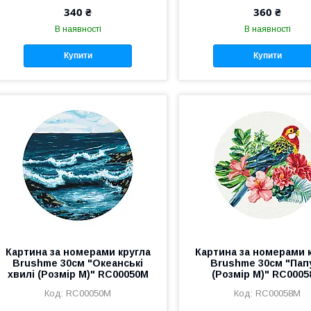
340 ₴
360 ₴
В наявності
В наявності
Купити
Купити
Картина за номерами кругла
Картина за номерами 
Brushme 30см "Океанські
Brushme 30см "Пап
хвилі (Розмір M)" RC00050M
(Розмір M)" RC000
RC00050M
RC00058M