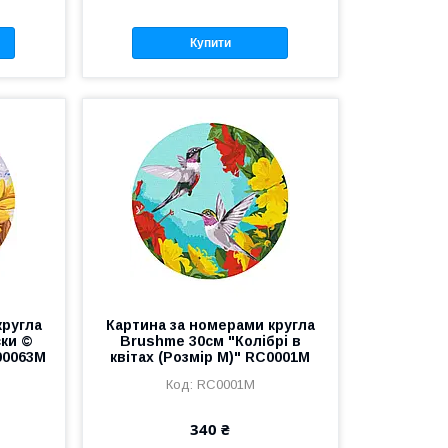
Купити
кругла
Картина за номерами кругла
ки ©
Brushme 30см "Колібрі в
00063M
квітах (Розмір M)" RC0001M
RC0001M
340 ₴