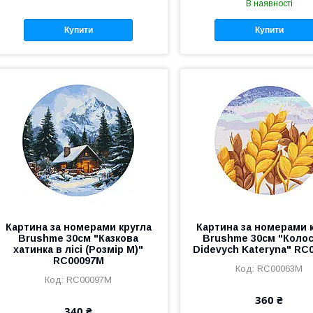
В наявності
Купити
Купити
Картина за номерами кругла
Картина за номерами 
Brushme 30см "Казкова
Brushme 30см "Колос
хатинка в лісі (Розмір M)"
Didevych Kateryna" RC
RC00097M
RC00063M
RC00097M
360 ₴
340 ₴