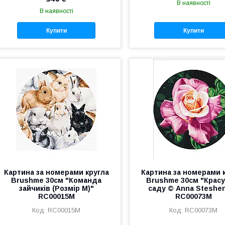
В наявності
В наявності
Купити
Купити
Картина за номерами кругла
Картина за номерами 
Brushme 30см "Команда
Brushme 30см "Красу
зайчиків (Розмір M)"
саду © Anna Steshe
RC00015M
RC00073M
RC00015M
RC00073M