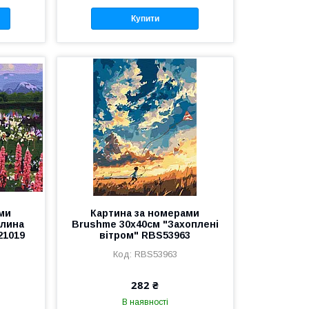
Купити
ми
Картина за номерами
олина
Brushme 30x40см "Захоплені
21019
вітром" RBS53963
RBS53963
282 ₴
В наявності