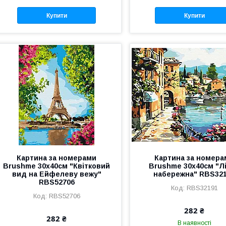
Купити
Купити
Картина за номерами
Картина за номера
Brushme 30x40см "Квітковий
Brushme 30x40см "Л
вид на Ейфелеву вежу"
набережна" RBS32
RBS52706
RBS32191
RBS52706
282 ₴
282 ₴
В наявності