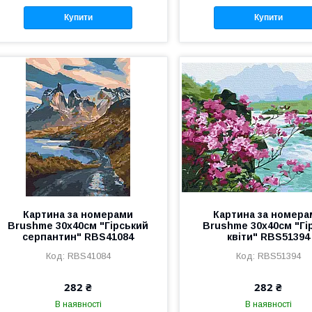
Купити
Купити
Картина за номерами
Картина за номера
Brushme 30x40см "Гірський
Brushme 30x40см "Гі
серпантин" RBS41084
квіти" RBS51394
RBS41084
RBS51394
282 ₴
282 ₴
В наявності
В наявності