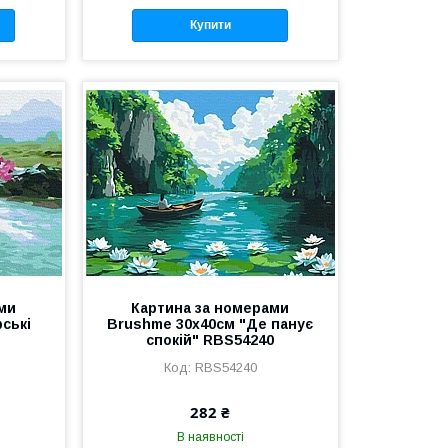
Купити
ми
Картина за номерами
рські
Brushme 30x40см "Де панує
спокій" RBS54240
RBS54240
282 ₴
В наявності