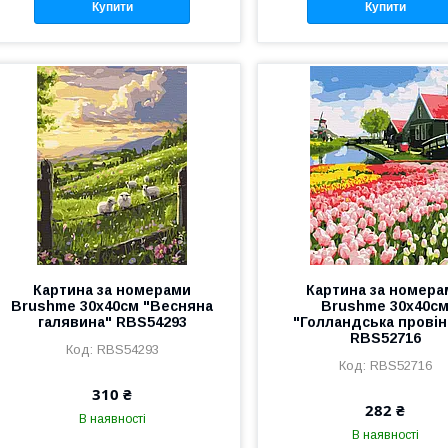
Купити
Купити
Картина за номерами
Картина за номера
Brushme 30x40см "Весняна
Brushme 30x40с
галявина" RBS54293
"Голландська провін
RBS52716
RBS54293
RBS52716
310 ₴
282 ₴
В наявності
В наявності