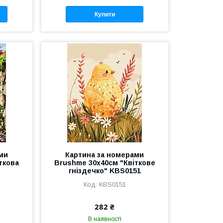
Купити
ми
Картина за номерами
ткова
Brushme 30x40см "Квіткове
гніздечко" KBS0151
KBS0151
282 ₴
В наявності