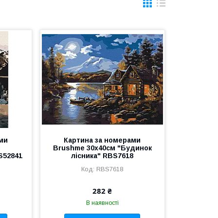
ми
Картина за номерами
м
Brushme 30x40см "Будинок
S52841
лісника" RBS7618
RBS7618
282 ₴
В наявності