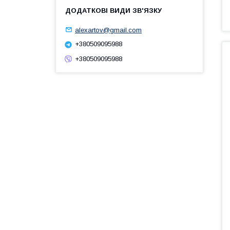
alexartov@gmail.com
+380509095988
+380509095988