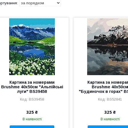
Картина за номерами
Картина за номера
Brushme 40x50см "Альпійські
Brushme 40x50с
луги" BS39458
"Будиночок в горах" B
BS39458
BS52841
325 ₴
325 ₴
В наявності
В наявності