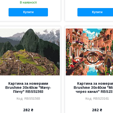
В наявності
Купити
Купити
Картина за номерами
Картина за номера
Brushme 30x40см "Мачу-
Brushme 30x40см "Мі
Пікчу" RBS51593
через канал" RBS23
RBS51593
RBS23161
282 ₴
282 ₴