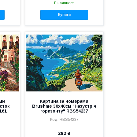
В наявності
Купити
ми
Картина за номерами
сток
Brushme 30x40см "Назустріч
161
горизонту" RBS54237
RBS54237
282 ₴