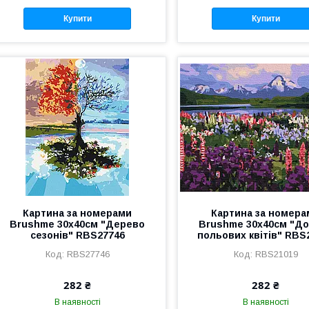
Купити
Купити
Картина за номерами
Картина за номера
Brushme 30x40см "Дерево
Brushme 30x40см "Д
сезонів" RBS27746
польових квітів" RBS
RBS27746
RBS21019
282 ₴
282 ₴
В наявності
В наявності