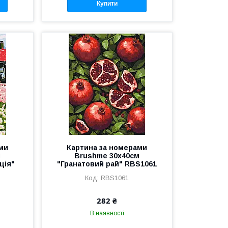
Купити
ми
Картина за номерами
м
Brushme 30x40см
ція"
"Гранатовий рай" RBS1061
RBS1061
282 ₴
В наявності