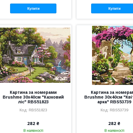
Купити
Купити
Картина за номерами
Картина за номера
Brushme 30x40см "Казковий
Brushme 30x40см "Кві
ліс" RBS51823
арка" RBS53739
RBS51823
RBS53739
282 ₴
282 ₴
В наявності
В наявності