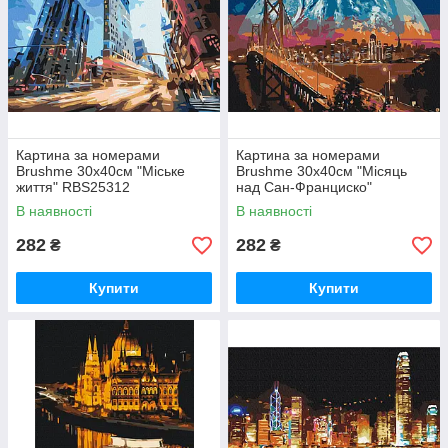
Картина за номерами
Картина за номерами
Brushme 30x40см "Міське
Brushme 30x40см "Місяць
життя" RBS25312
над Сан-Франциско"
RBS8312
В наявності
В наявності
282
282
₴
₴
Купити
Купити