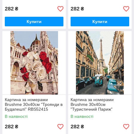
282
282
₴
₴
Купити
Купити
Картина за номерами
Картина за номерами
Brushme 30x40см "Троянди в
Brushme 30x40см
Будапешті" RBS52415
"Туристичний Париж"
RBS52329
В наявності
В наявності
282
282
₴
₴