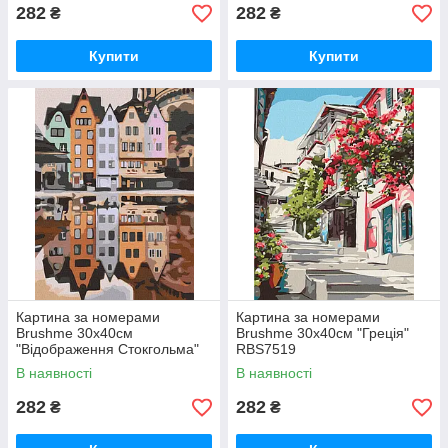
282
282
₴
₴
Купити
Купити
Картина за номерами
Картина за номерами
Brushme 30x40см
Brushme 30x40см "Греція"
"Відображення Стокгольма"
RBS7519
RBS34835
В наявності
В наявності
282
282
₴
₴