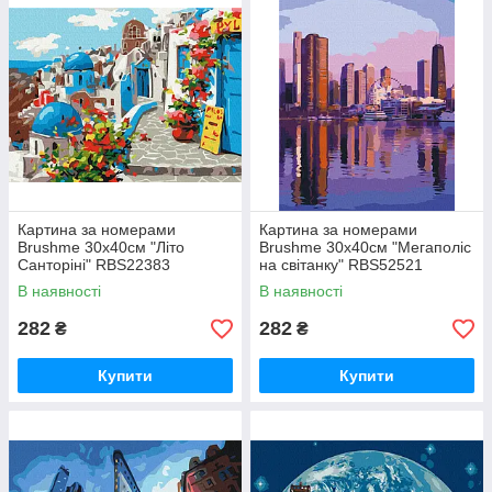
Картина за номерами
Картина за номерами
Brushme 30x40см "Літо
Brushme 30x40см "Мегаполіс
Санторіні" RBS22383
на світанку" RBS52521
В наявності
В наявності
282
282
₴
₴
Купити
Купити