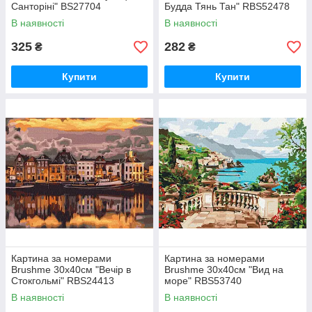
Санторіні" BS27704
Будда Тянь Тан" RBS52478
В наявності
В наявності
325
282
₴
₴
Купити
Купити
Картина за номерами
Картина за номерами
Brushme 30x40см "Вечір в
Brushme 30x40см "Вид на
Стокгольмі" RBS24413
море" RBS53740
В наявності
В наявності