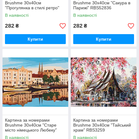
Brushme 30x40см
Brushme 30x40см "Сакура в
"Прогулянка в стилі ретро"
Парижі" RBS52836
RBS54315
В наявності
В наявності
282
282
₴
₴
Купити
Купити
Картина за номерами
Картина за номерами
Brushme 30x40см "Старе
Brushme 30x40см "Тайський
місто німецького Любеку"
храм" RBS3259
RBS1009
В наявності
В наявності