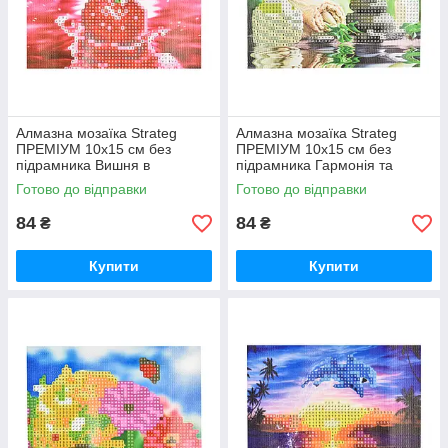
Алмазна мозаїка Strateg
Алмазна мозаїка Strateg
ПРЕМІУМ 10х15 см без
ПРЕМІУМ 10х15 см без
підрамника Вишня в
підрамника Гармонія та
водяному відображенні
спокій (YAB28548)
Готово до відправки
Готово до відправки
(YAB20791)
84
84
₴
₴
Купити
Купити