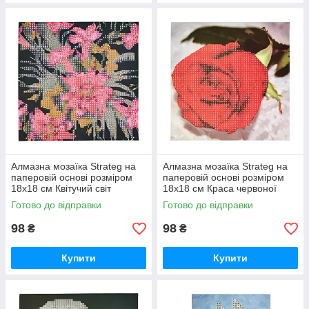
Алмазна мозаїка Strateg на
Алмазна мозаїка Strateg на
паперовій основі розміром
паперовій основі розміром
18х18 см Квітучий світ
18х18 см Краса червоної
екзотичної краси (JUB14393)
троянди (JUB20601)
Готово до відправки
Готово до відправки
98
98
₴
₴
Купити
Купити