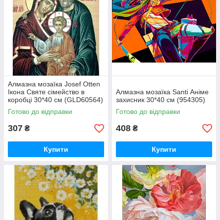
Алмазна мозаїка Josef Otten
Ікона Святе сімейство в
Алмазна мозаїка Santi Аніме
коробці 30*40 см (GLD60564)
захисник 30*40 см (954305)
Готово до відправки
Готово до відправки
307
408
₴
₴
Купити
Купити