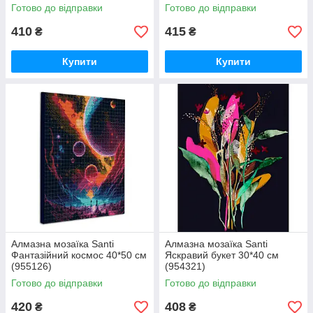
Готово до відправки
Готово до відправки
410
415
₴
₴
Купити
Купити
Алмазна мозаїка Santi
Алмазна мозаїка Santi
Фантазійний космос 40*50 см
Яскравий букет 30*40 см
(955126)
(954321)
Готово до відправки
Готово до відправки
420
408
₴
₴