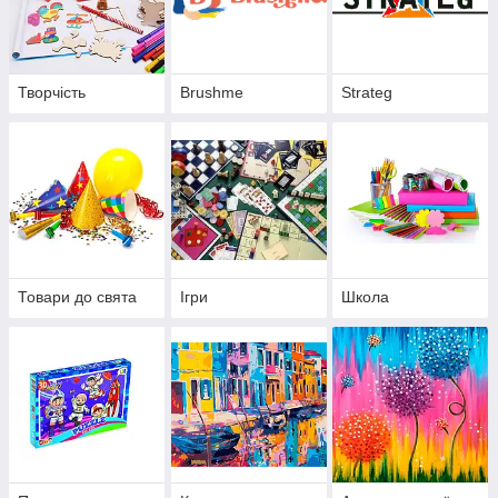
Творчість
Brushme
Strateg
Товари до свята
Ігри
Школа