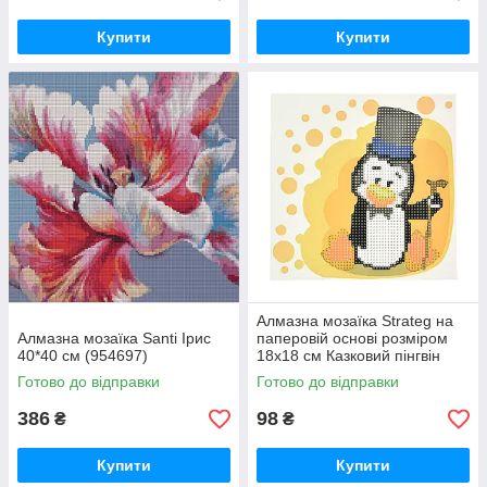
Купити
Купити
Алмазна мозаїка Strateg на
Алмазна мозаїка Santi Ірис
паперовій основі розміром
40*40 см (954697)
18х18 см Казковий пінгвін
(JUB14407)
Готово до відправки
Готово до відправки
386
98
₴
₴
Купити
Купити