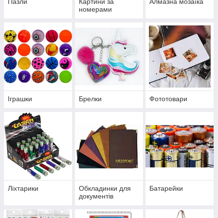
Пазли
Картини за
Алмазна мозаїка
номерами
Іграшки
Брелки
Фототовари
Ліхтарики
Обкладинки для
Батарейки
документів