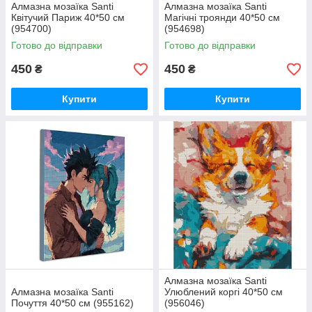
Алмазна мозаїка Santi
Алмазна мозаїка Santi
Квітучий Париж 40*50 см
Магічні троянди 40*50 см
(954700)
(954698)
Готово до відправки
Готово до відправки
450
450
₴
₴
Купити
Купити
Алмазна мозаїка Santi
Алмазна мозаїка Santi
Улюблений коргі 40*50 см
Почуття 40*50 см (955162)
(956046)