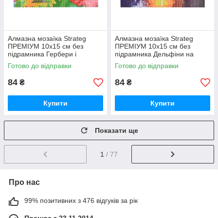
Алмазна мозаїка Strateg
Алмазна мозаїка Strateg
ПРЕМІУМ 10х15 см без
ПРЕМІУМ 10х15 см без
підрамника Гербери і
підрамника Дельфіни на
метелики (YAB14425)
заході сонця (YAB29566)
Готово до відправки
Готово до відправки
84
84
₴
₴
Купити
Купити
Показати ще
1
/ 77
Про нас
99% позитивних з 476 відгуків за рік