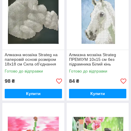
Алмазна мозаїка Strateg на
Алмазна мозаїка Strateg
паперовій основі розміром
ПРЕМІУМ 10х15 см без
18х18 см Сила об'єднання
підрамника Білий кінь
(JUB14404)
(YAB14431)
Готово до відправки
Готово до відправки
98
84
₴
₴
Купити
Купити