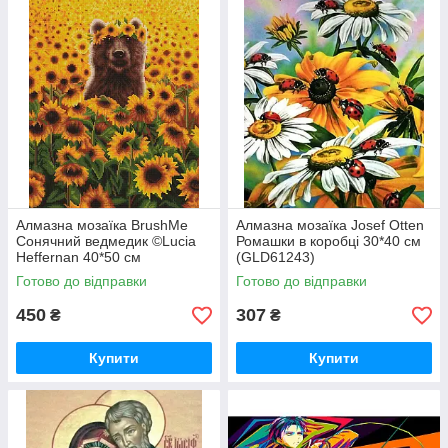
Алмазна мозаїка BrushMe
Алмазна мозаїка Josef Otten
Сонячний ведмедик ©Lucia
Ромашки в коробці 30*40 см
Heffernan 40*50 см
(GLD61243)
(DBS1200)
Готово до відправки
Готово до відправки
450
307
₴
₴
Купити
Купити