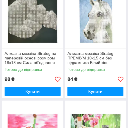
Алмазна мозаїка Strateg на
Алмазна мозаїка Strateg
паперовій основі розміром
ПРЕМІУМ 10х15 см без
18х18 см Сила об'єднання
підрамника Білий кінь
(JUB14404)
(YAB14431)
Готово до відправки
Готово до відправки
98
84
₴
₴
Купити
Купити