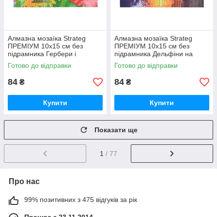
Алмазна мозаїка Strateg
Алмазна мозаїка Strateg
ПРЕМІУМ 10х15 см без
ПРЕМІУМ 10х15 см без
підрамника Гербери і
підрамника Дельфіни на
метелики (YAB14425)
заході сонця (YAB29566)
Готово до відправки
Готово до відправки
84
84
₴
₴
Купити
Купити
Показати ще
1
/ 77
Про нас
99% позитивних з 475 відгуків за рік