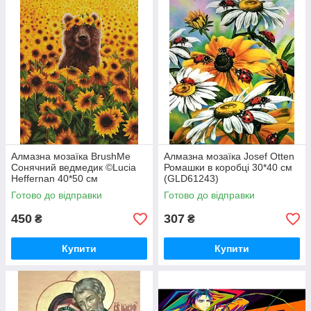
Алмазна мозаїка BrushMe
Алмазна мозаїка Josef Otten
Сонячний ведмедик ©Lucia
Ромашки в коробці 30*40 см
Heffernan 40*50 см
(GLD61243)
(DBS1200)
Готово до відправки
Готово до відправки
450
307
₴
₴
Купити
Купити