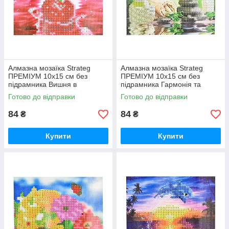
Алмазна мозаїка Strateg
Алмазна мозаїка Strateg
ПРЕМІУМ 10х15 см без
ПРЕМІУМ 10х15 см без
підрамника Вишня в
підрамника Гармонія та
водяному відображенні
спокій (YAB28548)
Готово до відправки
Готово до відправки
(YAB20791)
84
84
₴
₴
Купити
Купити