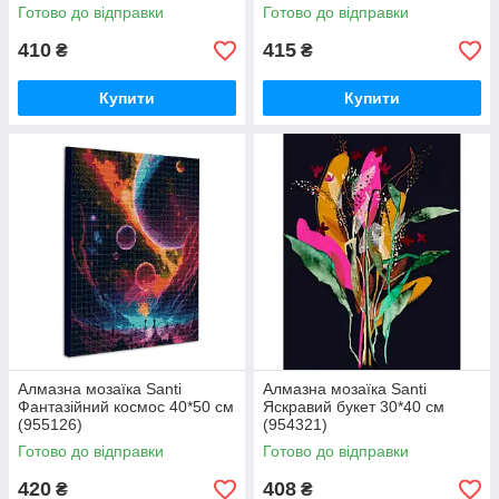
Готово до відправки
Готово до відправки
410
415
₴
₴
Купити
Купити
Алмазна мозаїка Santi
Алмазна мозаїка Santi
Фантазійний космос 40*50 см
Яскравий букет 30*40 см
(955126)
(954321)
Готово до відправки
Готово до відправки
420
408
₴
₴