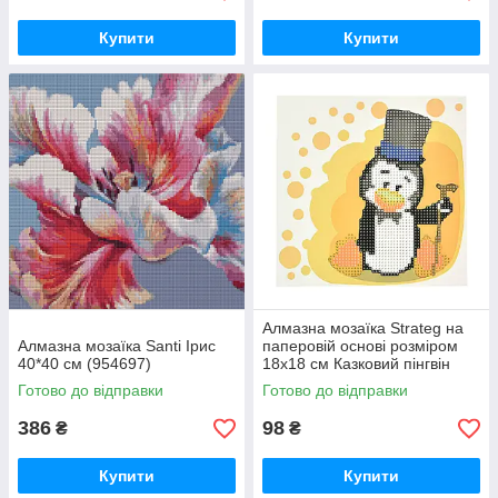
Купити
Купити
Алмазна мозаїка Strateg на
Алмазна мозаїка Santi Ірис
паперовій основі розміром
40*40 см (954697)
18х18 см Казковий пінгвін
(JUB14407)
Готово до відправки
Готово до відправки
386
98
₴
₴
Купити
Купити