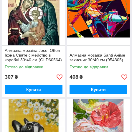
Алмазна мозаїка Josef Otten
Ікона Святе сімейство в
Алмазна мозаїка Santi Аніме
коробці 30*40 см (GLD60564)
захисник 30*40 см (954305)
Готово до відправки
Готово до відправки
307
408
₴
₴
Купити
Купити