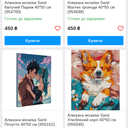
Алмазна мозаїка Santi
Алмазна мозаїка Santi
Квітучий Париж 40*50 см
Магічні троянди 40*50 см
(954700)
(954698)
Готово до відправки
Готово до відправки
450
450
₴
₴
Купити
Купити
Алмазна мозаїка Santi
Алмазна мозаїка Santi
Улюблений коргі 40*50 см
Почуття 40*50 см (955162)
(956046)