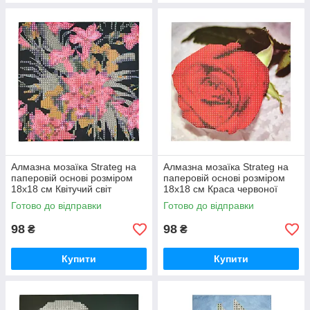
Алмазна мозаїка Strateg на
Алмазна мозаїка Strateg на
паперовій основі розміром
паперовій основі розміром
18х18 см Квітучий світ
18х18 см Краса червоної
екзотичної краси (JUB14393)
троянди (JUB20601)
Готово до відправки
Готово до відправки
98
98
₴
₴
Купити
Купити