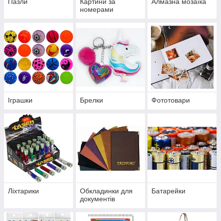
Пазли
Картини за
Алмазна мозаїка
номерами
Іграшки
Брелки
Фототовари
Ліхтарики
Обкладинки для
Батарейки
документів