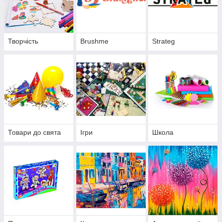
Творчість
Brushme
Strateg
Товари до свята
Ігри
Школа