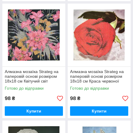
Алмазна мозаїка Strateg на
Алмазна мозаїка Strateg на
паперовій основі розміром
паперовій основі розміром
18х18 см Квітучий світ
18х18 см Краса червоної
екзотичної краси (JUB14393)
троянди (JUB20601)
Готово до відправки
Готово до відправки
98
98
₴
₴
Купити
Купити