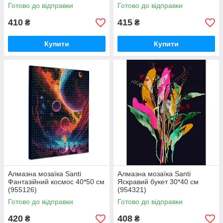
Готово до відправки
Готово до відправки
410
415
₴
₴
Купити
Купити
Алмазна мозаїка Santi
Алмазна мозаїка Santi
Фантазійний космос 40*50 см
Яскравий букет 30*40 см
(955126)
(954321)
Готово до відправки
Готово до відправки
420
408
₴
₴