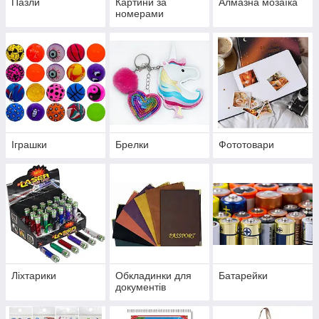
Пазли
Картини за
Алмазна мозаїка
номерами
Іграшки
Брелки
Фототовари
Ліхтарики
Обкладинки для
Батарейки
документів