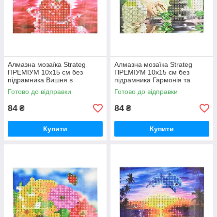
Алмазна мозаїка Strateg
Алмазна мозаїка Strateg
ПРЕМІУМ 10х15 см без
ПРЕМІУМ 10х15 см без
підрамника Вишня в
підрамника Гармонія та
водяному відображенні
спокій (YAB28548)
Готово до відправки
Готово до відправки
(YAB20791)
84
84
₴
₴
Купити
Купити