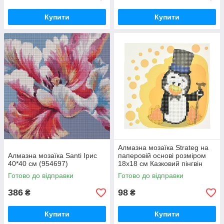
Купити
Купити
Алмазна мозаїка Strateg на
Алмазна мозаїка Santi Ірис
паперовій основі розміром
40*40 см (954697)
18х18 см Казковий пінгвін
(JUB14407)
Готово до відправки
Готово до відправки
386
98
₴
₴
Купити
Купити