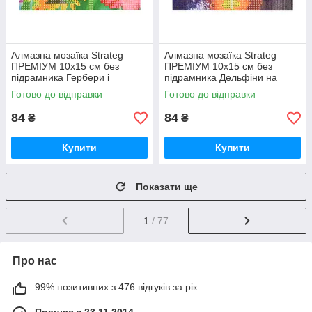
Алмазна мозаїка Strateg
Алмазна мозаїка Strateg
ПРЕМІУМ 10х15 см без
ПРЕМІУМ 10х15 см без
підрамника Гербери і
підрамника Дельфіни на
метелики (YAB14425)
заході сонця (YAB29566)
Готово до відправки
Готово до відправки
84
84
₴
₴
Купити
Купити
Показати ще
1
/ 77
Про нас
99% позитивних з 476 відгуків за рік