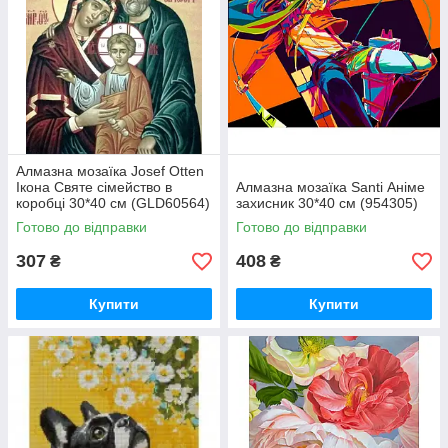
Алмазна мозаїка Josef Otten
Ікона Святе сімейство в
Алмазна мозаїка Santi Аніме
коробці 30*40 см (GLD60564)
захисник 30*40 см (954305)
Готово до відправки
Готово до відправки
307
408
₴
₴
Купити
Купити