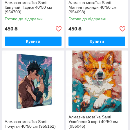
Алмазна мозаїка Santi
Алмазна мозаїка Santi
Квітучий Париж 40*50 см
Магічні троянди 40*50 см
(954700)
(954698)
Готово до відправки
Готово до відправки
450
450
₴
₴
Купити
Купити
Алмазна мозаїка Santi
Алмазна мозаїка Santi
Улюблений коргі 40*50 см
Почуття 40*50 см (955162)
(956046)