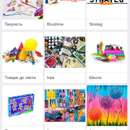
Творчість
Brushme
Strateg
Товари до свята
Ігри
Школа