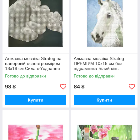
Алмазна мозаїка Strateg на
Алмазна мозаїка Strateg
паперовій основі розміром
ПРЕМІУМ 10х15 см без
18х18 см Сила об'єднання
підрамника Білий кінь
(JUB14404)
(YAB14431)
Готово до відправки
Готово до відправки
98
84
₴
₴
Купити
Купити